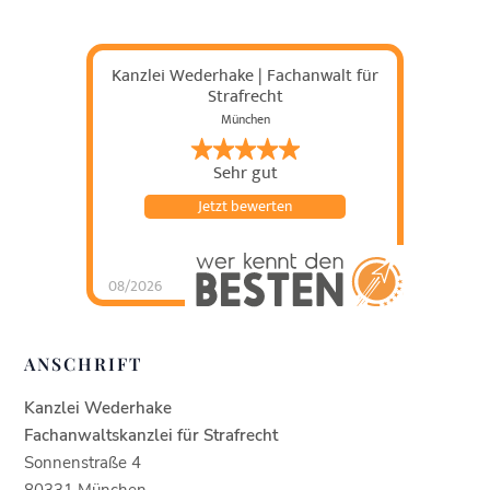
Kanzlei Wederhake | Fachanwalt für
Strafrecht
München
Sehr gut
Jetzt bewerten
08/2026
Kanzlei Wederhake |
Fachanwalt für
Strafrecht
hat
4.93
von
5
Sternen |
438
Kanzlei
ANSCHRIFT
Wederhake |
Fachanwalt für
Strafrecht
Bewertung
en auf
Kanzlei Wederhake
werkenntdenBESTEN.
de
Fachanwaltskanzlei für Strafrecht
Sonnenstraße 4
80331 München