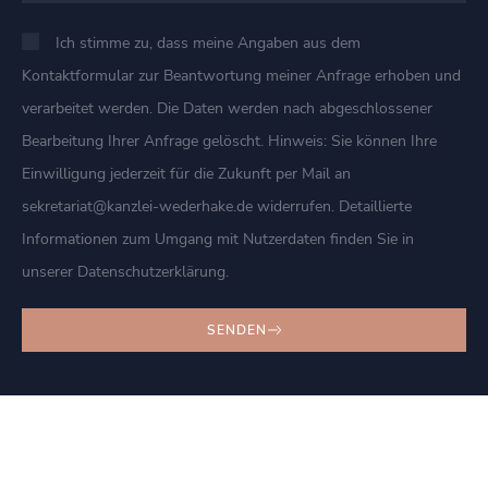
Ich stimme zu, dass meine Angaben aus dem
Kontaktformular zur Beantwortung meiner Anfrage erhoben und
verarbeitet werden. Die Daten werden nach abgeschlossener
Bearbeitung Ihrer Anfrage gelöscht. Hinweis: Sie können Ihre
Einwilligung jederzeit für die Zukunft per Mail an
sekretariat@kanzlei-wederhake.de widerrufen. Detaillierte
Informationen zum Umgang mit Nutzerdaten finden Sie in
unserer Datenschutzerklärung.
SENDEN