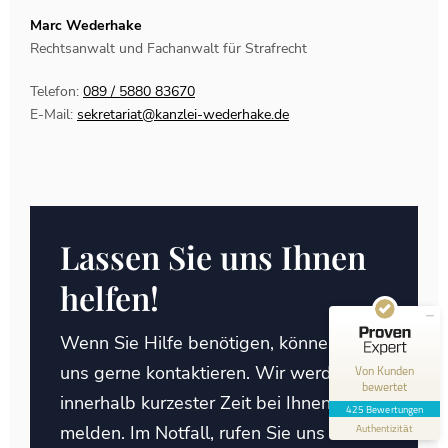
Marc Wederhake
Rechtsanwalt und Fachanwalt für Strafrecht
Telefon:
089 / 5880 83670
E-Mail:
sekretariat@kanzlei-wederhake.de
Kundenbewertungen und Erfahrungen zu
Kanzlei Wederhake | Fachanwalt für Strafrecht
SEHR GUT
100%
Lassen Sie uns Ihnen
Empfehlungen auf
ProvenExpert.com
4,92 / 5,00
helfen!
1
424
Wenn Sie Hilfe benötigen, können Sie
Bewertung auf
Bewertungen von 2
ProvenExpert.com
anderen Quellen
uns gerne kontaktieren. Wir werden uns
Von Kunden
bewertet
innerhalb kurzester Zeit bei Ihnen
Blick aufs ProvenExpert-Profil werfen
425 Bewertungen
melden. Im Notfall, rufen Sie uns bitte
Authentizität
30.7.2026