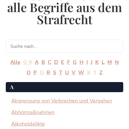
alle Begriffe aus dem
Strafrecht
Alle
0-9
A
B
C
D
E
F
G
H
I
J
K
L
M
N
O
P
Q
R
S
T
U
V
W
X
Y
Z
A
Abgrenzung von Verbrechen und Vergehen
Abhörmaßnahmen
Alkoholdelikte