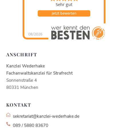
Sehr gut
Jetzt bewerten
08/2026
Kanzlei Wederhake |
Fachanwalt für
Strafrecht
hat
4.93
von
5
Sternen |
436
Kanzlei
ANSCHRIFT
Wederhake |
Fachanwalt für
Strafrecht
Bewertung
en auf
Kanzlei Wederhake
werkenntdenBESTEN.
de
Fachanwaltskanzlei für Strafrecht
Sonnenstraße 4
80331 München
KONTAKT
sekretariat@kanzlei-wederhake.de
089 / 5880 83670