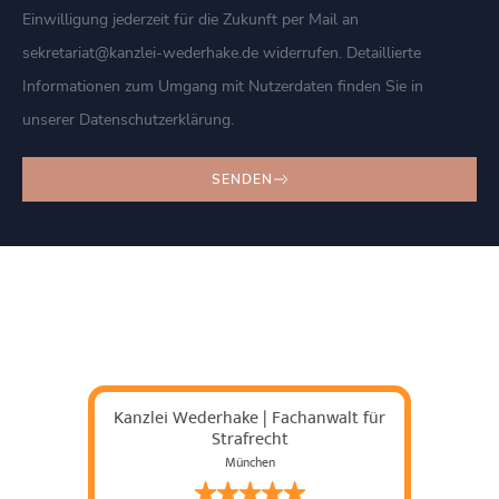
Einwilligung jederzeit für die Zukunft per Mail an
sekretariat@kanzlei-wederhake.de widerrufen. Detaillierte
Informationen zum Umgang mit Nutzerdaten finden Sie in
unserer Datenschutzerklärung.
SENDEN
Kanzlei Wederhake | Fachanwalt für
Strafrecht
München