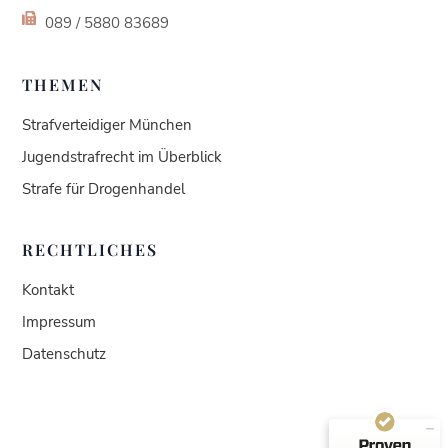
089 / 5880 83689
THEMEN
Strafverteidiger München
Jugendstrafrecht im Überblick
Strafe für Drogenhandel
RECHTLICHES
Kundenbewertungen und Erfahrungen zu
Kontakt
Kanzlei Wederhake | Fachanwalt für Strafrecht
Impressum
SEHR GUT
100%
Datenschutz
Empfehlungen auf
ProvenExpert.com
4,92 / 5,00
1
424