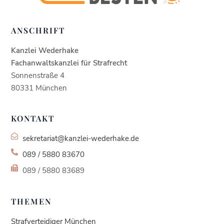
Fachanwalt für
Strafrecht
hat
4.93
von
5
Sternen |
438
Kanzlei
ANSCHRIFT
Wederhake |
Fachanwalt für
Strafrecht
Bewertung
en auf
Kanzlei Wederhake
werkenntdenBESTEN.
de
Fachanwaltskanzlei für Strafrecht
Sonnenstraße 4
80331 München
KONTAKT
sekretariat@kanzlei-wederhake.de
089 / 5880 83670
089 / 5880 83689
THEMEN
Strafverteidiger München