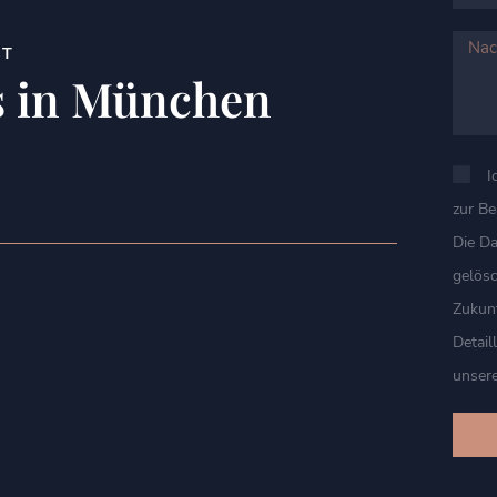
HT
s in München
I
zur B
Die D
gelösc
Zukunf
Detail
unsere