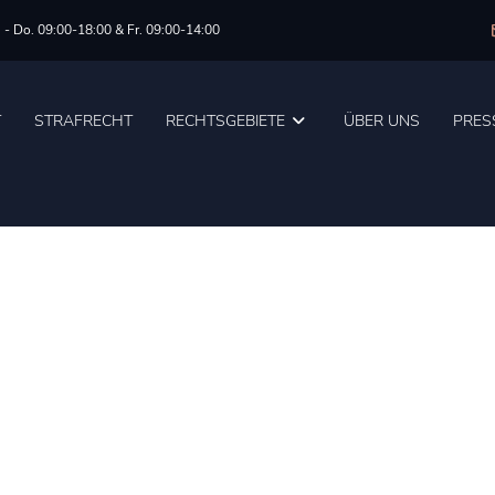
 - Do. 09:00-18:00 & Fr. 09:00-14:00
T
STRAFRECHT
RECHTSGEBIETE
ÜBER UNS
PRES