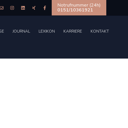
Notrufnummer (24h)
0151/10361921
SE
JOURNAL
LEXIKON
KARRIERE
KONTAKT