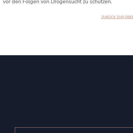
vor den Folgen von Drogensucht zu schützen.
ZURÜCK ZUR ÜBE