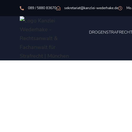
089 / 5880 83670
sekretariat@kanzlei-wederhake.de
Mo.
DROGENSTRAFRECH