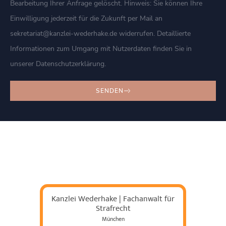
Bearbeitung Ihrer Anfrage gelöscht. Hinweis: Sie können Ihre
Einwilligung jederzeit für die Zukunft per Mail an
sekretariat@kanzlei-wederhake.de widerrufen. Detaillierte
Informationen zum Umgang mit Nutzerdaten finden Sie in
unserer Datenschutzerklärung.
SENDEN
Kanzlei Wederhake | Fachanwalt für
Strafrecht
München