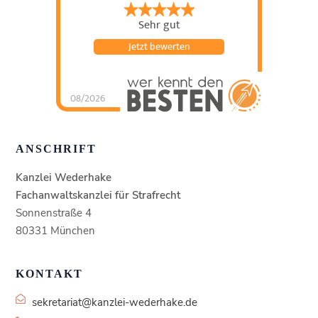
Sehr gut
Jetzt bewerten
08/2026
Kanzlei Wederhake |
Fachanwalt für
Strafrecht
hat
4.93
von
5
Sternen |
438
Kanzlei
Wederhake |
ANSCHRIFT
Fachanwalt für
Strafrecht
Bewertung
en auf
Kanzlei Wederhake
werkenntdenBESTEN.
de
Fachanwaltskanzlei für Strafrecht
Sonnenstraße 4
80331 München
KONTAKT
sekretariat@kanzlei-wederhake.de