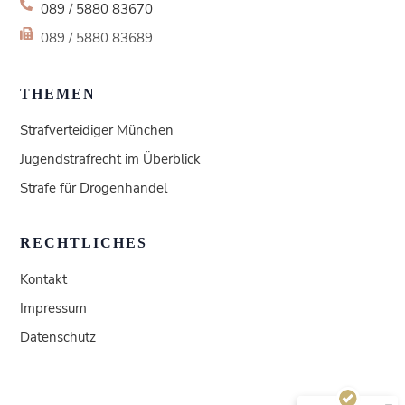
089 / 5880 83670
089 / 5880 83689
THEMEN
Strafverteidiger München
Jugendstrafrecht im Überblick
Strafe für Drogenhandel
RECHTLICHES
Kundenbewertungen und Erfahrungen zu
Kontakt
Kanzlei Wederhake | Fachanwalt für Strafrecht
Impressum
SEHR GUT
100%
Datenschutz
Empfehlungen auf
ProvenExpert.com
4,92 / 5,00