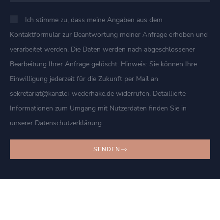
Ich stimme zu, dass meine Angaben aus dem
Kontaktformular zur Beantwortung meiner Anfrage erhoben und
verarbeitet werden. Die Daten werden nach abgeschlossener
Bearbeitung Ihrer Anfrage gelöscht. Hinweis: Sie können Ihre
Einwilligung jederzeit für die Zukunft per Mail an
sekretariat@kanzlei-wederhake.de widerrufen. Detaillierte
Informationen zum Umgang mit Nutzerdaten finden Sie in
unserer Datenschutzerklärung.
SENDEN