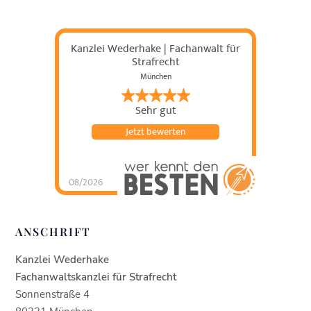
Kanzlei Wederhake | Fachanwalt für
Strafrecht
München
Sehr gut
Jetzt bewerten
08/2026
Kanzlei Wederhake |
Fachanwalt für
Strafrecht
hat
4.93
von
5
Sternen |
438
Kanzlei
ANSCHRIFT
Wederhake |
Fachanwalt für
Strafrecht
Bewertung
en auf
Kanzlei Wederhake
werkenntdenBESTEN.
de
Fachanwaltskanzlei für Strafrecht
Sonnenstraße 4