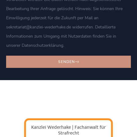
Bearbeitung Ihrer Anfrage gelöscht. Hinweis: Sie können Ihre
Einwilligung jederzeit für die Zukunft per Mail an
sekretariat@kanzlei-wederhake.de widerrufen. Detaillierte
Informationen zum Umgang mit Nutzerdaten finden Sie in
unserer Datenschutzerklärung.
SENDEN
Kanzlei Wederhake | Fachanwalt für
Strafrecht