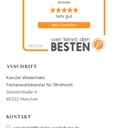
München
Sehr gut
Jetzt bewerten
08/2026
Kanzlei Wederhake |
Fachanwalt für
Strafrecht
hat
4.93
von
5
Sternen |
438
Kanzlei
ANSCHRIFT
Wederhake |
Fachanwalt für
Strafrecht
Bewertung
en auf
Kanzlei Wederhake
werkenntdenBESTEN.
de
Fachanwaltskanzlei für Strafrecht
Sonnenstraße 4
80331 München
KONTAKT