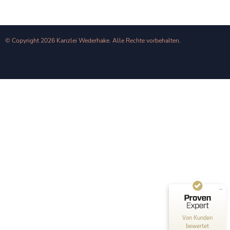
© Copyright 2026 Kanzlei Wederhake. Alle Rechte vorbehalten.
Kundenbewertungen und Erfahrungen zu
Kanzlei Wederhake | Fachanwalt für Strafrecht
SEHR GUT
100%
Empfehlungen auf
ProvenExpert.com
4,92 / 5,00
1
424
Bewertung auf
Bewertungen von 2
ProvenExpert.com
anderen Quellen
Von Kunden
bewertet