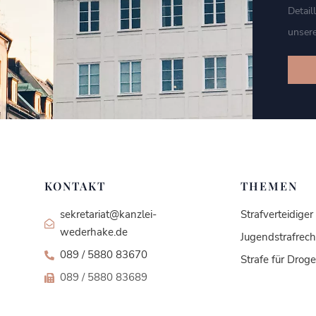
Detail
unsere
KONTAKT
THEMEN
sekretariat@kanzlei-
Strafverteidige
wederhake.de
Jugendstrafrech
089 / 5880 83670
Strafe für Drog
089 / 5880 83689