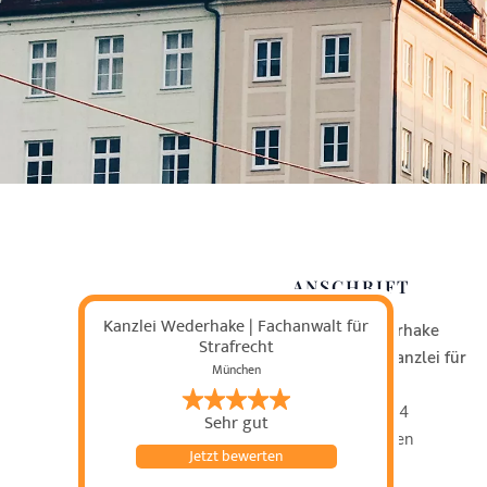
ANSCHRIFT
Kanzlei Wederhake | Fachanwalt für
Kanzlei Wederhake
Strafrecht
Fachanwaltskanzlei für
München
Strafrecht
Sonnenstraße 4
Sehr gut
80331 München
Jetzt bewerten