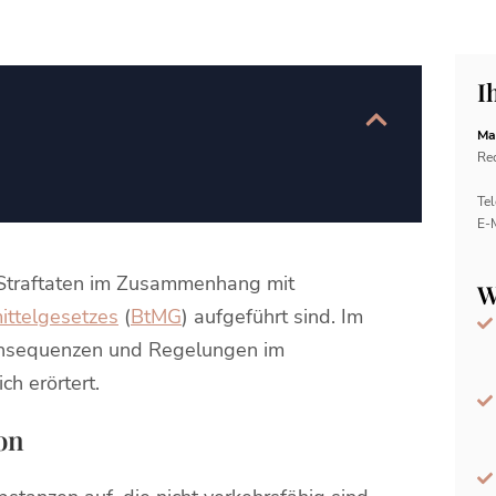
I
Ma
Rec
Tel
E-
f Straftaten im Zusammenhang mit
W
ttelgesetzes
(
BtMG
) aufgeführt sind. Im
Konsequenzen und Regelungen im
h erörtert.
on