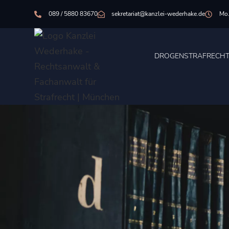
089 / 5880 83670
sekretariat@kanzlei-wederhake.de
Mo.
DROGENSTRAFRECH