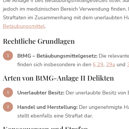
Die Anlage II des Betäubungsmittelgesetzes listet Sub
jedoch im medizinischen Bereich Verwendung finden. 
Straftaten im Zusammenhang mit dem unerlaubten Han
Betäubungsmittel
.
Rechtliche Grundlagen
BtMG – Betäubungsmittelgesetz:
Die relevant
finden sich insbesondere in den
§ 29
,
29a
und
Arten von BtMG-Anlage II Delikten
Unerlaubter Besitz:
Der unerlaubte Besitz von B
Handel und Herstellung:
Der ungenehmigte Han
stellt ebenfalls eine Straftat dar.