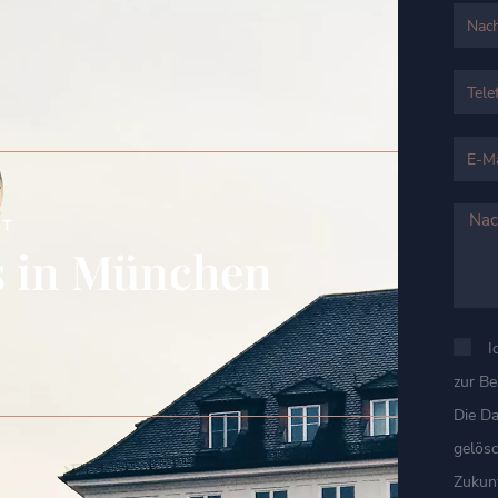
HT
s in München
I
zur B
Die D
gelösc
Zukunf