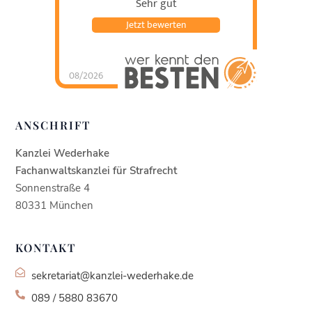
Sehr gut
Jetzt bewerten
08/2026
Kanzlei Wederhake |
Fachanwalt für
Strafrecht
hat
4.93
von
5
Sternen |
438
Kanzlei
ANSCHRIFT
Wederhake |
Fachanwalt für
Strafrecht
Bewertung
en auf
Kanzlei Wederhake
werkenntdenBESTEN.
de
Fachanwaltskanzlei für Strafrecht
Sonnenstraße 4
80331 München
KONTAKT
sekretariat@kanzlei-wederhake.de
089 / 5880 83670