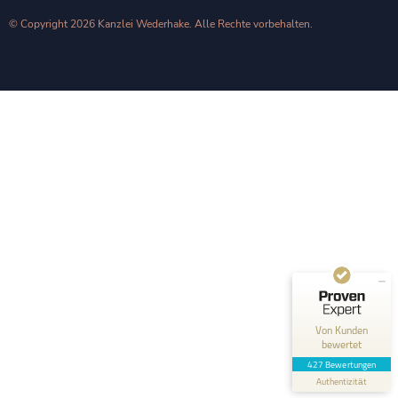
© Copyright 2026 Kanzlei Wederhake. Alle Rechte vorbehalten.
Kundenbewertungen und Erfahrungen zu
Kanzlei Wederhake | Fachanwalt für Strafrecht
SEHR GUT
100%
Empfehlungen auf
ProvenExpert.com
4,92 / 5,00
1
426
Bewertung auf
Bewertungen von 2
ProvenExpert.com
anderen Quellen
Von Kunden
bewertet
Blick aufs ProvenExpert-Profil werfen
427 Bewertungen
Authentizität
9.8.2026