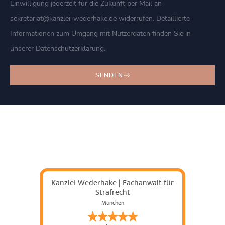
Einwilligung jederzeit für die Zukunft per Mail an
sekretariat@kanzlei-wederhake.de widerrufen. Detaillierte
Informationen zum Umgang mit Nutzerdaten finden Sie in
unserer Datenschutzerklärung.
SENDEN
Kanzlei Wederhake | Fachanwalt für
Strafrecht
München