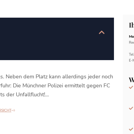
I
Ma
Rec
Tel
E-
s. Neben dem Platz kann allerdings jeder noch
W
rfuhr: Die Münchner Polizei ermittelt gegen FC
s der Unfallflucht!…
RSICHT