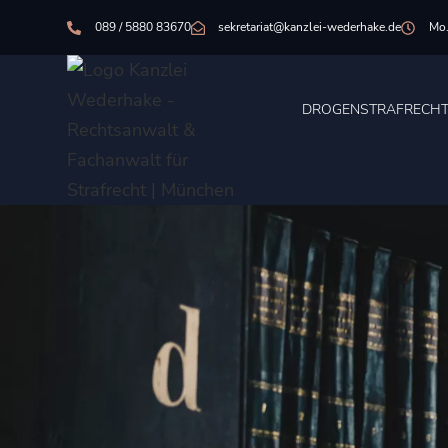
089 / 5880 83670
sekretariat@kanzlei-wederhake.de
Mo.
DROGENSTRAFRECH