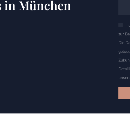
s in München
I
zur B
Die D
gelösc
Zukunf
Detail
unsere