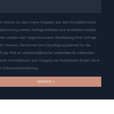
ch stimme zu, dass meine Angaben aus dem Kontaktformular
eantwortung meiner Anfrage erhoben und verarbeitet werden.
aten werden nach abgeschlossener Bearbeitung Ihrer Anfrage
ht. Hinweis: Sie können Ihre Einwilligung jederzeit für die
t per Mail an sekretariat@kanzlei-wederhake.de widerrufen.
lierte Informationen zum Umgang mit Nutzerdaten finden Sie in
r Datenschutzerklärung.
Kundenbewertungen und Erfahrungen zu
SENDEN
Kanzlei Wederhake | Fachanwalt für Strafrecht
100%
SEHR GUT
Empfehlungen auf
ProvenExpert.com
4,92 / 5,00