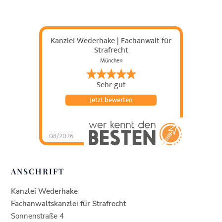
Kanzlei Wederhake | Fachanwalt für
Strafrecht
München
Sehr gut
Jetzt bewerten
08/2026
Kanzlei Wederhake |
Fachanwalt für
Strafrecht
hat
4.93
von
5
Sternen |
438
Kanzlei
ANSCHRIFT
Wederhake |
Fachanwalt für
Strafrecht
Bewertung
en auf
Kanzlei Wederhake
werkenntdenBESTEN.
de
Fachanwaltskanzlei für Strafrecht
Sonnenstraße 4