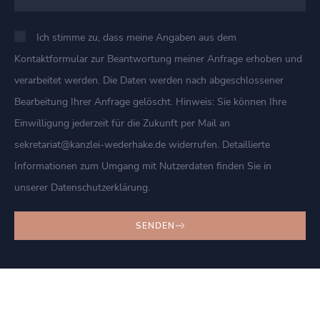
Ich stimme zu, dass meine Angaben aus dem
Kontaktformular zur Beantwortung meiner Anfrage erhoben und
verarbeitet werden. Die Daten werden nach abgeschlossener
Bearbeitung Ihrer Anfrage gelöscht. Hinweis: Sie können Ihre
Einwilligung jederzeit für die Zukunft per Mail an
sekretariat@kanzlei-wederhake.de widerrufen. Detaillierte
Informationen zum Umgang mit Nutzerdaten finden Sie in
unserer Datenschutzerklärung.
SENDEN