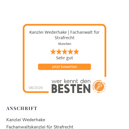
Kanzlei Wederhake | Fachanwalt für
Strafrecht
München
Sehr gut
Jetzt bewerten
08/2026
Kanzlei Wederhake |
Fachanwalt für
Strafrecht
hat
4.93
von
5
Sternen |
438
Kanzlei
ANSCHRIFT
Wederhake |
Fachanwalt für
Strafrecht
Bewertung
en auf
Kanzlei Wederhake
werkenntdenBESTEN.
de
Fachanwaltskanzlei für Strafrecht