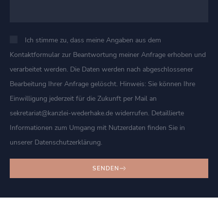
Ich stimme zu, dass meine Angaben aus dem
Kontaktformular zur Beantwortung meiner Anfrage erhoben und
verarbeitet werden. Die Daten werden nach abgeschlossener
Bearbeitung Ihrer Anfrage gelöscht. Hinweis: Sie können Ihre
Einwilligung jederzeit für die Zukunft per Mail an
sekretariat@kanzlei-wederhake.de widerrufen. Detaillierte
Informationen zum Umgang mit Nutzerdaten finden Sie in
unserer Datenschutzerklärung.
SENDEN