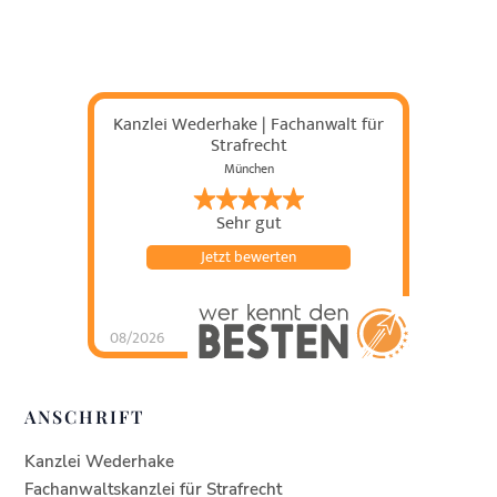
Kanzlei Wederhake | Fachanwalt für
Strafrecht
München
Sehr gut
Jetzt bewerten
08/2026
Kanzlei Wederhake |
Fachanwalt für
Strafrecht
hat
4.93
von
5
Sternen |
438
Kanzlei
ANSCHRIFT
Wederhake |
Fachanwalt für
Strafrecht
Bewertung
en auf
Kanzlei Wederhake
werkenntdenBESTEN.
de
Fachanwaltskanzlei für Strafrecht