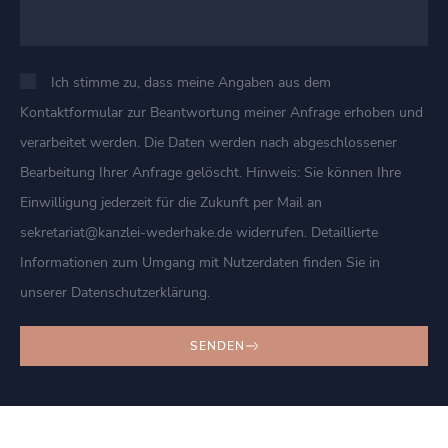
Ich stimme zu, dass meine Angaben aus dem
Kontaktformular zur Beantwortung meiner Anfrage erhoben und
verarbeitet werden. Die Daten werden nach abgeschlossener
Bearbeitung Ihrer Anfrage gelöscht. Hinweis: Sie können Ihre
Einwilligung jederzeit für die Zukunft per Mail an
sekretariat@kanzlei-wederhake.de widerrufen. Detaillierte
Informationen zum Umgang mit Nutzerdaten finden Sie in
unserer Datenschutzerklärung.
SENDEN