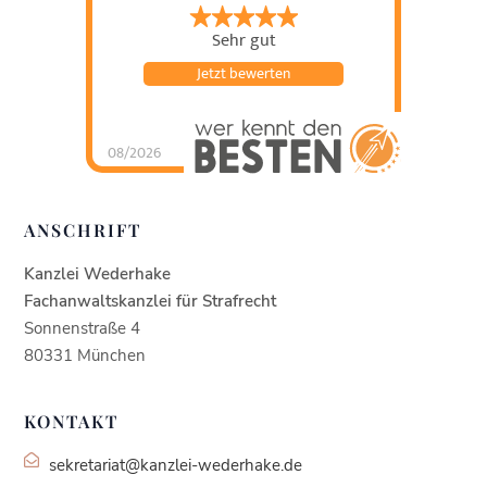
Sehr gut
Jetzt bewerten
08/2026
Kanzlei Wederhake |
Fachanwalt für
Strafrecht
hat
4.93
von
5
Sternen |
438
Kanzlei
ANSCHRIFT
Wederhake |
Fachanwalt für
Strafrecht
Bewertung
en auf
Kanzlei Wederhake
werkenntdenBESTEN.
de
Fachanwaltskanzlei für Strafrecht
Sonnenstraße 4
80331 München
KONTAKT
sekretariat@kanzlei-wederhake.de