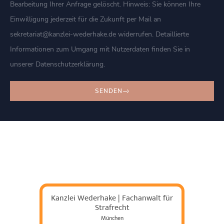
Bearbeitung Ihrer Anfrage gelöscht. Hinweis: Sie können Ihre
Einwilligung jederzeit für die Zukunft per Mail an
sekretariat@kanzlei-wederhake.de widerrufen. Detaillierte
Informationen zum Umgang mit Nutzerdaten finden Sie in
unserer Datenschutzerklärung.
SENDEN
Kanzlei Wederhake | Fachanwalt für
Strafrecht
München