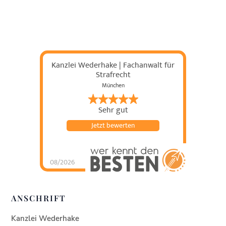
Kanzlei Wederhake | Fachanwalt für
Strafrecht
München
Sehr gut
Jetzt bewerten
08/2026
Kanzlei Wederhake |
Fachanwalt für
Strafrecht
hat
4.93
von
5
Sternen |
438
Kanzlei
ANSCHRIFT
Wederhake |
Fachanwalt für
Strafrecht
Bewertung
en auf
Kanzlei Wederhake
werkenntdenBESTEN.