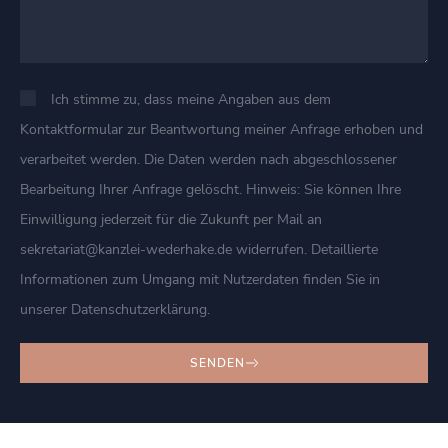
Ich stimme zu, dass meine Angaben aus dem
Kontaktformular zur Beantwortung meiner Anfrage erhoben und
verarbeitet werden. Die Daten werden nach abgeschlossener
Bearbeitung Ihrer Anfrage gelöscht. Hinweis: Sie können Ihre
Einwilligung jederzeit für die Zukunft per Mail an
sekretariat@kanzlei-wederhake.de widerrufen. Detaillierte
Informationen zum Umgang mit Nutzerdaten finden Sie in
unserer Datenschutzerklärung.
SENDEN